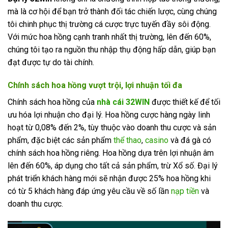
mà là cơ hội để bạn trở thành đối tác chiến lược, cùng chúng
tôi chinh phục thị trường cá cược trực tuyến đầy sôi động.
Với mức hoa hồng cạnh tranh nhất thị trường, lên đến 60%,
chúng tôi tạo ra nguồn thu nhập thụ động hấp dẫn, giúp bạn
đạt được tự do tài chính.
Chính sách hoa hồng vượt trội, lợi nhuận tối đa
Chính sách hoa hồng của
nhà cái 32WIN
được thiết kế để tối
ưu hóa lợi nhuận cho đại lý. Hoa hồng cược hàng ngày linh
hoạt từ 0,08% đến 2%, tùy thuộc vào doanh thu cược và sản
phẩm, đặc biệt các sản phẩm
thể thao
,
casino
và đá gà có
chính sách hoa hồng riêng. Hoa hồng dựa trên lợi nhuận âm
lên đến 60%, áp dụng cho tất cả sản phẩm, trừ Xổ số. Đại lý
phát triển khách hàng mới sẽ nhận được 25% hoa hồng khi
có từ 5 khách hàng đáp ứng yêu cầu về số lần
nạp tiền
và
doanh thu cược.