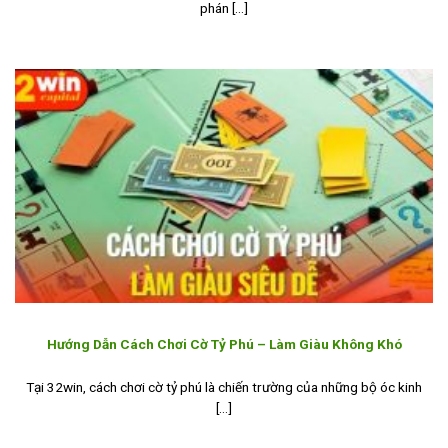
phán [...]
Hướng Dẫn Cách Chơi Cờ Tỷ Phú – Làm Giàu Không Khó
Tại 32win, cách chơi cờ tỷ phú là chiến trường của những bộ óc kinh
[...]