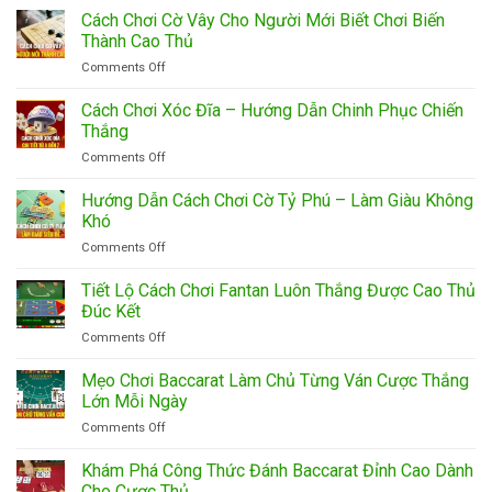
Rõ
Cách Chơi Cờ Vây Cho Người Mới Biết Chơi Biến
Rake
Thành Cao Thủ
Trong
on
Comments Off
Poker
Cách
Để
Chơi
Cách Chơi Xóc Đĩa – Hướng Dẫn Chinh Phục Chiến
Tối
Cờ
Ưu
Thắng
Vây
Lợi
on
Comments Off
Cho
Nhuận
Cách
Người
Cho
Chơi
Hướng Dẫn Cách Chơi Cờ Tỷ Phú – Làm Giàu Không
Mới
Cược
Xóc
Biết
Khó
Thủ
Đĩa
Chơi
on
Comments Off
–
Biến
Hướng
Hướng
Thành
Dẫn
Tiết Lộ Cách Chơi Fantan Luôn Thắng Được Cao Thủ
Dẫn
Cao
Cách
Chinh
Đúc Kết
Thủ
Chơi
Phục
on
Comments Off
Cờ
Chiến
Tiết
Tỷ
Thắng
Lộ
Mẹo Chơi Baccarat Làm Chủ Từng Ván Cược Thắng
Phú
Cách
–
Lớn Mỗi Ngày
Chơi
Làm
on
Comments Off
Fantan
Giàu
Mẹo
Luôn
Không
Chơi
Khám Phá Công Thức Đánh Baccarat Đỉnh Cao Dành
Thắng
Khó
Baccarat
Được
Cho Cược Thủ