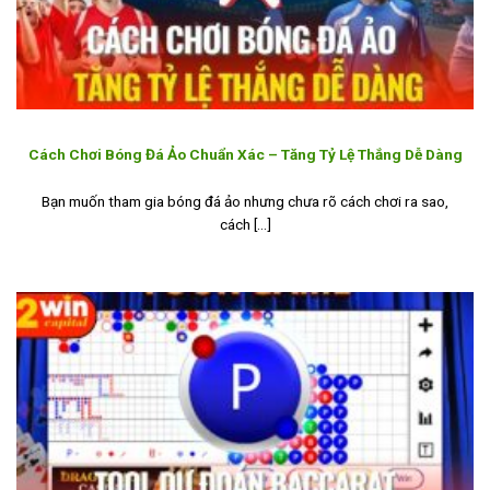
Cách Chơi Bóng Đá Ảo Chuẩn Xác – Tăng Tỷ Lệ Thắng Dễ Dàng
Bạn muốn tham gia bóng đá ảo nhưng chưa rõ cách chơi ra sao,
cách [...]