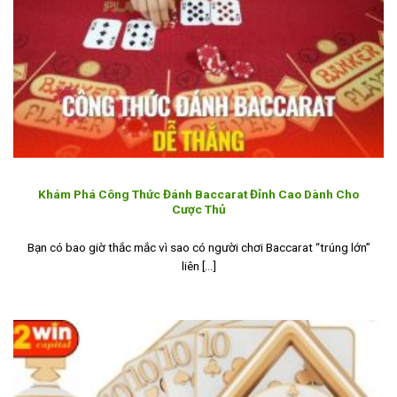
Khám Phá Công Thức Đánh Baccarat Đỉnh Cao Dành Cho
Cược Thủ
Bạn có bao giờ thắc mắc vì sao có người chơi Baccarat “trúng lớn”
liên [...]