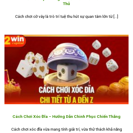
Thủ
Cách chơi cờ vây là trò trí tuệ thu hút sự quan tâm lớn từ [...]
Cách Chơi Xóc Đĩa – Hướng Dẫn Chinh Phục Chiến Thắng
Cách chơi xóc đĩa vừa mang tính giải trí, vừa thử thách khả năng