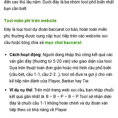
đến cao thủ lâu năm. Dưới đây là ba nhóm tool phổ biến nhất
bạn cần biết.
Tool miễn phí trên website
Đây là loại tool dự đoán baccarat cơ bản, hoàn toàn miễn
phí, thường được cung cấp trực tiếp trên các website soi
cầu hoặc blog chia sẻ
mẹo chơi baccarat
.
Cách hoạt động:
Người dùng nhập thủ công kết quả các
ván gần đây (thường từ 5-20 ván) vào giao diện của tool.
Dựa trên thuật toán đơn giản hoặc mô hình cầu phổ biến
(cầu bệt, cầu 1-1, cầu 2-2…), tool sẽ đưa ra gợi ý cho ván
kế tiếp nên đánh cửa Player, Banker hay Tie.
Ví dụ cụ thể:
Trên một trang web soi cầu, bạn nhập chuỗi
kết quả gần nhất là: B – B – P – B – P. Tool sẽ nhận diện
đây là chuỗi cầu 1-1 không hoàn chỉnh và dự đoán ván
tiếp theo có khả năng về Player.