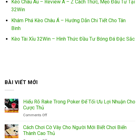
Kèo Châu Âu – Review A – Z Cách Thức, Mẹo Đầu Tư Tại
32Win
Khám Phá Kèo Châu Á – Hướng Dẫn Chi Tiết Cho Tân
Binh
Kèo Tài Xỉu 32Win – Hình Thức Đầu Tư Bóng Đá Đặc Sắc
BÀI VIẾT MỚI
Hiểu Rõ Rake Trong Poker Để Tối Ưu Lợi Nhuận Cho
Cược Thủ
on
Comments Off
Hiểu
Rõ
Cách Chơi Cờ Vây Cho Người Mới Biết Chơi Biến
Rake
Thành Cao Thủ
Trong