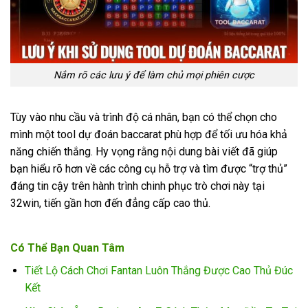
Nắm rõ các lưu ý để làm chủ mọi phiên cược
Tùy vào nhu cầu và trình độ cá nhân, bạn có thể chọn cho
mình một tool dự đoán baccarat phù hợp để tối ưu hóa khả
năng chiến thắng. Hy vọng rằng nội dung bài viết đã giúp
bạn hiểu rõ hơn về các công cụ hỗ trợ và tìm được “trợ thủ”
đáng tin cậy trên hành trình chinh phục trò chơi này tại
32win, tiến gần hơn đến đẳng cấp cao thủ.
Có Thể Bạn Quan Tâm
Tiết Lộ Cách Chơi Fantan Luôn Thắng Được Cao Thủ Đúc
Kết