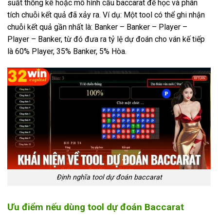
suất thống kê hoặc mô hình cầu baccarat để học và phân
tích chuỗi kết quả đã xảy ra. Ví dụ: Một tool có thể ghi nhận
chuỗi kết quả gần nhất là: Banker – Banker – Player –
Player – Banker, từ đó đưa ra tỷ lệ dự đoán cho ván kế tiếp
là 60% Player, 35% Banker, 5% Hòa.
Định nghĩa tool dự đoán baccarat
Ưu điểm nếu dùng tool dự đoán Baccarat